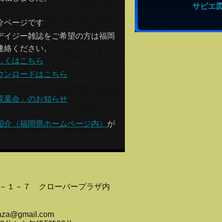
サピエ
介ページです
デイジー雑誌をご希望の方は福岡
連絡ください。
しくはこちら
ウンロードはこちら
双葉会」のお知らせ
紹介（福岡県ホームページ内）
が
－１－７ クローバープラザ内
plaza@gmail.com