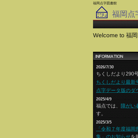
福岡点字図書館
福岡点
Welcome to
2026/7/30
ちくしだより290
ちくしだより最新
点字データ版のダ
2025/4/9
福点では、
障がい
す。
2025/3/5
「令和７年度福岡
集」のお知らせ
を