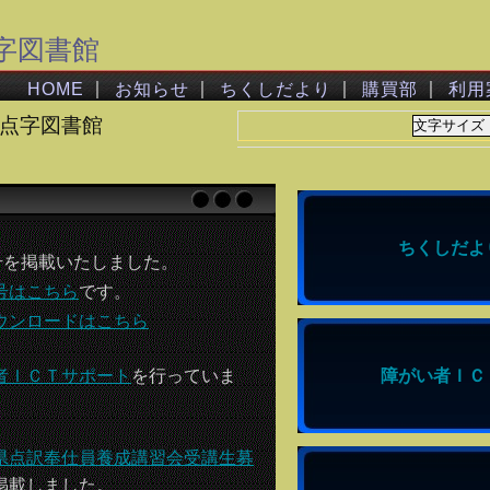
字図書館
｜
｜
｜
｜
HOME
お知らせ
ちくしだより
購買部
利用
 福岡点字図書館
ちくしだよ
号を掲載いたしました。
号はこちら
です。
ウンロードはこちら
者ＩＣＴサポート
を行っていま
障がい者ＩＣ
県点訳奉仕員養成講習会受講生募
掲載しました。