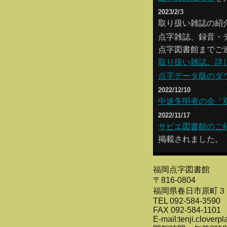
2023/2/3
取り扱い雑誌の紹
点字雑誌、録音・
点字図書館までご
取り扱い雑誌、詳
点字データ版のダ
2022/12/10
中途失明者の会「
2022/11/17
サピエ図書館のご
掲載されました。
福岡点字図書館
〒816-0804
福岡県春日市原町３
TEL 092-584-3590
FAX 092-584-1101
E-mail:tenji.clover