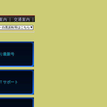
｜
｜
案内
交通案内
り最新号
Ｔサポート