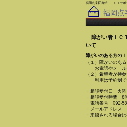
福岡点字図書館 ＩＣＴサポ
福岡点
障がい者ＩＣ
いて
障がいのある方のＩ
（１）障がいのある
お電話やメールで
（２）希望者が持参
利用は予約制で、
・相談受付日 火曜
・相談受付時間 8時
・電話番号 092-584
・メールアドレス tenji.
・来館される場合は