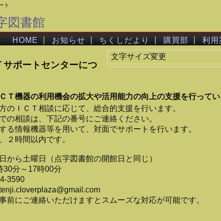
ート
字図書館
｜
｜
｜
｜
HOME
お知らせ
ちくしだより
購買部
利用
文字サイズ変更
Ｔサポートセンターにつ
ＣＴ機器の利用機会の拡大や活用能力の向上の支援を行ってい
方のＩＣＴ相談に応じて、総合的支援を行います。
の相談は、下記の番号にご連絡ください。
する情報機器等を用いて、対面でサポートを行います。
２時間以内です。
日から土曜日（点字図書館の開館日と同じ）
30分～17時00分
-3590
cloverplaza@gmail.com
事前にご連絡いただけますとスムーズな対応が可能です。