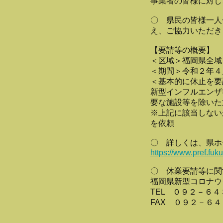
事業者の皆様に対し
〇 県民の皆様一人
え、ご協力いただき
【要請等の概要】
＜区域＞福岡県全域
＜期間＞令和２年４
＜基本的に休止を要
新型インフルエンザ
要な施設等を除いた
※上記に該当しない
を依頼
〇 詳しくは、県ホ
https://www.pref.fuk
〇 休業要請等に関
福岡県新型コロナウ
TEL ０９２－６
FAX ０９２－６