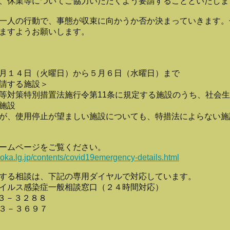
、休業等についてご協力いただくよう要請することといたしま
一人の行動で、事態が収束に向かうか否か決まっていきます。
ますようお願いします。
月１４日（火曜日）から５月６日（水曜日）まで
請する施設＞
等対策特別措置法施行令第11条に規定する施設のうち、社会
施設
が、使用停止が望ましい施設についても、特措法によらない施
ームページをご覧ください。
uoka.lg.jp/contents/covid19emergency-details.html
する相談は、下記の専用ダイヤルで対応しています。
イルス感染症一般相談窓口（２４時間対応）
４３－３２８８
４３－３６９７