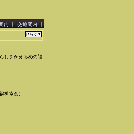
｜
｜
案内
交通案内
らしをかえる
め
の福
福祉協会）