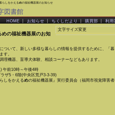
暮らしをかえる
め
の福祉機器展のお知らせ
字図書館
｜
｜
｜
｜
HOME
お知らせ
ちくしだより
購買部
利用
文字サイズ変更
る
め
の福祉機器展のお知
について、新しい多様な暮らしの情報を提供するために、「暮
ます。
調理機器、盲導犬体験、相談コーナーなどもあります。
土) 午前10時～午後4時
ザ5・6階(中央区荒戸3-3-39)
らしをかえる
め
の福祉機器展』実行委員会（福岡市視覚障害者