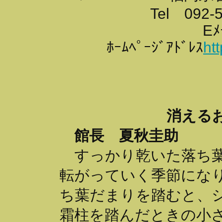
Tel 092-
Eﾒ
ﾎｰﾑﾍﾟｰｼﾞｱﾄﾞﾚｽ
ht
消える
館長 夏秋圭助
すっかり乾いた落ち葉
転がっていく季節にな
ち葉だまりを踏むと、
霜柱を踏んだときの小