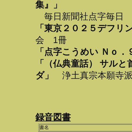
集』」
毎日新聞社点字毎日 
「東京２０２５デフリ
会 1冊
「点字こうめい Ｎｏ
「（仏典童話） サルと
ダ」
浄土真宗本願寺派
録音図書
書名