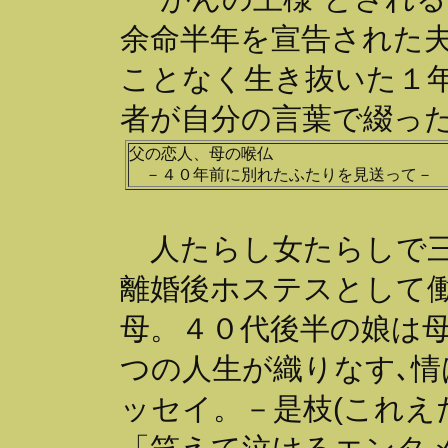
余命半年を宣告された
ことなく生き抜いた１
者が自分の言葉で綴っ
父の恋人、母の喉仏
－４０年前に別れたふたりを見送って－
人たらし女たらしで三
離婚後ホステスとして
母。４０代後半の娘は
つの人生が織りなす､
ッセイ。－是枝(これえだ