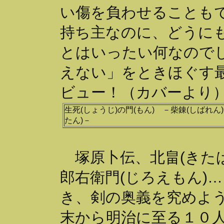
い傷を負わせることも
持ち主なのに、どうに
とはいったい何なので
えない」をときほぐす
ビュー！（カバーより
生死(しょうじ)の門(もん) －柴錬(しばれん
たん)－
塚原卜伝、北畠(きたば
郎右衛門(じろえもん)
き、剣の奥義を究めよ
末から明治に至る１０