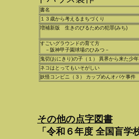
書名
１３歳から考えるまちづくり
増補新版 生きのびるための犯罪(みち)
すごいグラウンドの育て方
－阪神甲子園球場のひみつ－
鬼切(おにきり)の子（１） 異界から来た少年
ネコはとってもいそがしい
妖怪コンビニ（３） カップめんオバケ事件
その他の点字図書
「令和６年度 全国盲学