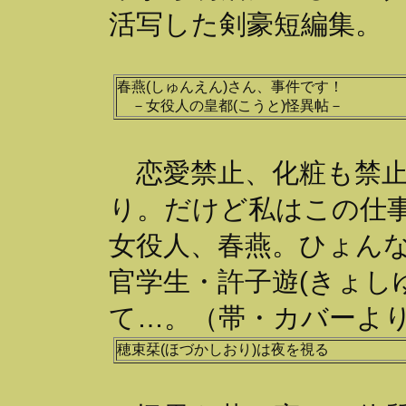
活写した剣豪短編集。
春燕(しゅんえん)さん、事件です！
－女役人の皇都(こうと)怪異帖－
恋愛禁止、化粧も禁止
り。だけど私はこの仕
女役人、春燕。ひょん
官学生・許子遊(きょし
て…。（帯・カバーよ
穂束栞(ほづかしおり)は夜を視る