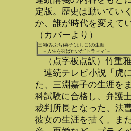
定版。歴史は動いてい
か、誰が時代を変えて
（カバーより）
三淵(みぶち)嘉子(よしこ)の生涯
－人生を羽ばたいた“トラママ”－
（点字板点訳）竹重雅
連続テレビ小説「虎に
た、三淵嘉子の生涯を
科試験に合格し、弁護
裁判所長となった、法
彼女の生涯を描く。ま