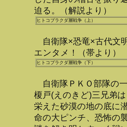
迫る。（解説より）
ヒトコブラクダ層戦争（上）
自衛隊×恐竜×古代文
エンタメ！（帯より）
ヒトコブラクダ層戦争（下）
自衛隊ＰＫＯ部隊の一
榎戸(えのきど)三兄弟
栄えた砂漠の地の底に
命の大ピンチ、恐怖の