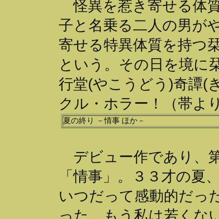
怪異を惹き寄せる体質
子と名乗る二人の男が
寄せる特異体質を持つ
という。その日を境に
行堂(やこうどう)奇譚
クル・ホラー！（帯よ
夏の終り －情事 ほか－
デビュー作であり、第
「情事」。３３才の夏
いつだって感動的だっ
った。もう私は若くな