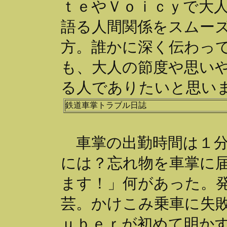
ｔｅやＶｏｉｃｙで大
語る人間関係をスムー
方。誰かに深く伝わっ
も、大人の節度や思い
る人でありたいと思い
鉄道車掌トラブル日誌
車掌の出勤時間は１分
には？忘れ物を車掌に
ます！」何があった。
芸。かけこみ乗車に失
ｕｂｅｒが初めて明か