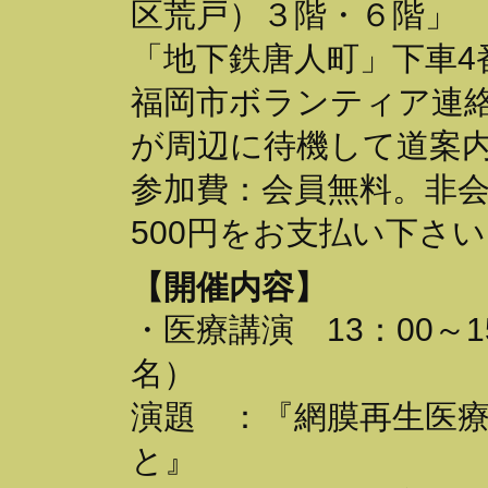
区荒戸）３階・６階」
「地下鉄唐人町」下車4
福岡市ボランティア連
が周辺に待機して道案
参加費：会員無料。非
500円をお支払い下さ
【開催内容】
・医療講演 13：00～1
名）
演題 ：『網膜再生医
と』