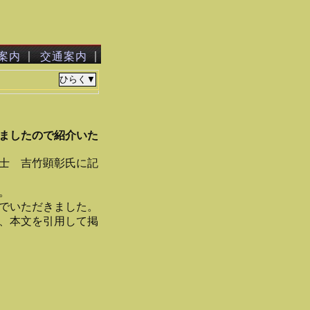
｜
｜
案内
交通案内
ましたので紹介いた
士 吉竹顕彰氏に記
。
でいただきました。
、本文を引用して掲