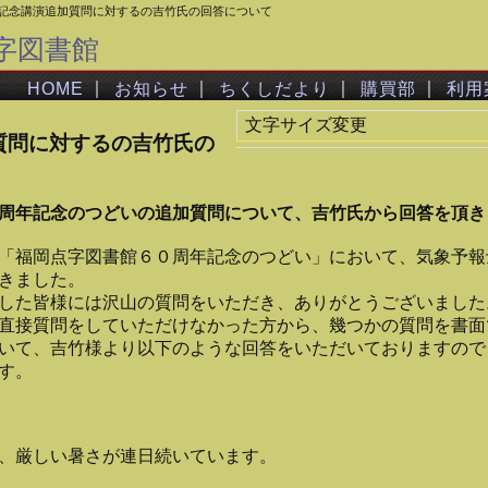
記念講演追加質問に対するの吉竹氏の回答について
字図書館
｜
｜
｜
｜
HOME
お知らせ
ちくしだより
購買部
利用
文字サイズ変更
質問に対するの吉竹氏の
周年記念のつどいの追加質問について、吉竹氏から回答を頂き
「福岡点字図書館６０周年記念のつどい」において、気象予報
きました。
した皆様には沢山の質問をいただき、ありがとうございました
直接質問をしていただけなかった方から、幾つかの質問を書面
いて、吉竹様より以下のような回答をいただいておりますので
す。
、厳しい暑さが連日続いています。