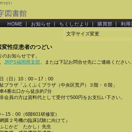
のつどい
字図書館
｜
｜
｜
｜
HOME
お知らせ
ちくしだより
購買部
利用
文字サイズ変更
素変性症患者のつどい
よりのお知らせです。
、
JRPS福岡県支部
、または下記お問合せ先にご連絡ください
日（日）10：00～17：00
祉プラザ「ふくふくプラザ（中央区荒戸）３階・６階」
車4番出口から徒歩約7分
非会員の方は資料代として受付で500円をお支払い下さい。
～15：00（6階601研修室）
網膜２号機の臨床試験に向けて』
ふじかど たかし）先生